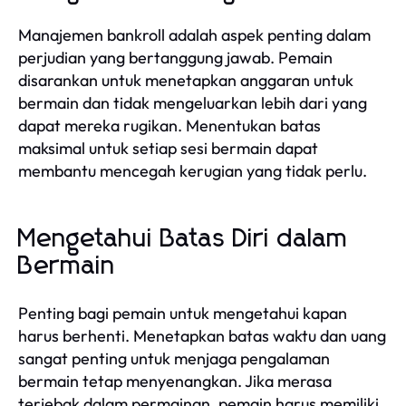
Manajemen bankroll adalah aspek penting dalam
perjudian yang bertanggung jawab. Pemain
disarankan untuk menetapkan anggaran untuk
bermain dan tidak mengeluarkan lebih dari yang
dapat mereka rugikan. Menentukan batas
maksimal untuk setiap sesi bermain dapat
membantu mencegah kerugian yang tidak perlu.
Mengetahui Batas Diri dalam
Bermain
Penting bagi pemain untuk mengetahui kapan
harus berhenti. Menetapkan batas waktu dan uang
sangat penting untuk menjaga pengalaman
bermain tetap menyenangkan. Jika merasa
terjebak dalam permainan, pemain harus memiliki