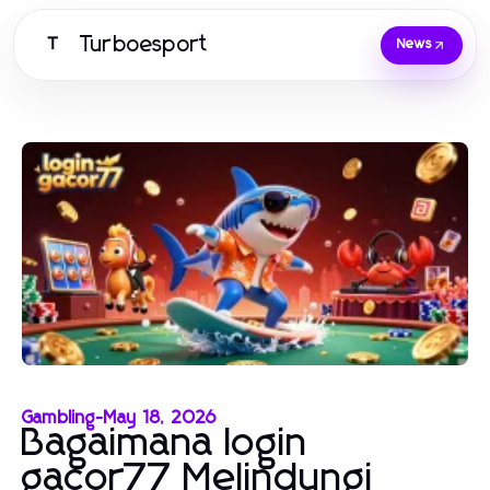
Turboesport
T
News
Gambling
-
May 18, 2026
Bagaimana login
gacor77 Melindungi