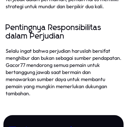
strategi untuk mundur dan berpikir dua kali.
Pentingnya Responsibilitas
dalam Perjudian
Selalu ingat bahwa perjudian haruslah bersifat
menghibur dan bukan sebagai sumber pendapatan.
Gacor77 mendorong semua pemain untuk
bertanggung jawab saat bermain dan
menawarkan sumber daya untuk membantu
pemain yang mungkin memerlukan dukungan
tambahan.