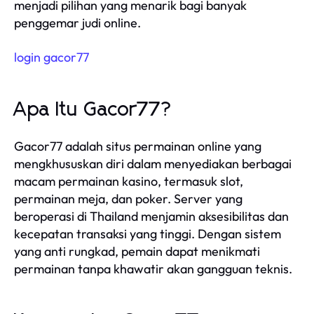
menjadi pilihan yang menarik bagi banyak
penggemar judi online.
login gacor77
Apa Itu Gacor77?
Gacor77 adalah situs permainan online yang
mengkhususkan diri dalam menyediakan berbagai
macam permainan kasino, termasuk slot,
permainan meja, dan poker. Server yang
beroperasi di Thailand menjamin aksesibilitas dan
kecepatan transaksi yang tinggi. Dengan sistem
yang anti rungkad, pemain dapat menikmati
permainan tanpa khawatir akan gangguan teknis.