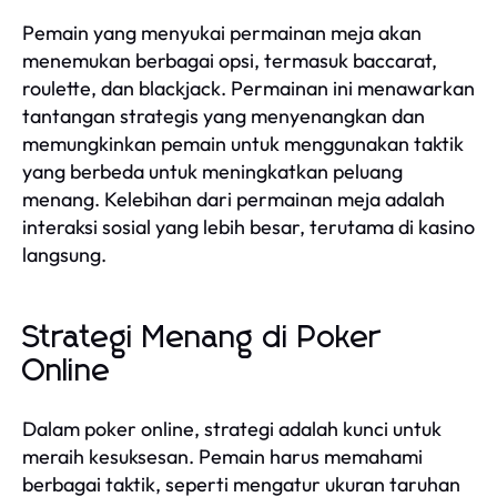
Pemain yang menyukai permainan meja akan
menemukan berbagai opsi, termasuk baccarat,
roulette, dan blackjack. Permainan ini menawarkan
tantangan strategis yang menyenangkan dan
memungkinkan pemain untuk menggunakan taktik
yang berbeda untuk meningkatkan peluang
menang. Kelebihan dari permainan meja adalah
interaksi sosial yang lebih besar, terutama di kasino
langsung.
Strategi Menang di Poker
Online
Dalam poker online, strategi adalah kunci untuk
meraih kesuksesan. Pemain harus memahami
berbagai taktik, seperti mengatur ukuran taruhan