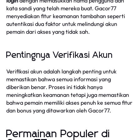
login
dengan memasukkan nama pengguna dan
kata sandi yang telah mereka buat. Gacor77
menyediakan fitur keamanan tambahan seperti
autentikasi dua faktor untuk melindungi akun
pemain dari akses yang tidak sah.
Pentingnya Verifikasi Akun
Verifikasi akun adalah langkah penting untuk
memastikan bahwa semua informasi yang
diberikan benar. Proses ini tidak hanya
meningkatkan keamanan tetapi juga memastikan
bahwa pemain memiliki akses penuh ke semua fitur
dan bonus yang ditawarkan oleh Gacor77.
Permainan Populer di