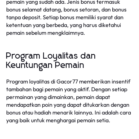
pemain yang sudah ada. Jenis bonus termasuk
bonus selamat datang, bonus setoran, dan bonus
tanpa deposit. Setiap bonus memiliki syarat dan
ketentuan yang berbeda, yang harus diketahui
pemain sebelum mengklaimnya.
Program Loyalitas dan
Keuntungan Pemain
Program loyalitas di Gacor77 memberikan insentif
tambahan bagi pemain yang aktif. Dengan setiap
permainan yang dimainkan, pemain dapat
mendapatkan poin yang dapat ditukarkan dengan
bonus atau hadiah menarik lainnya. Ini adalah cara
yang baik untuk menghargai pemain setia.