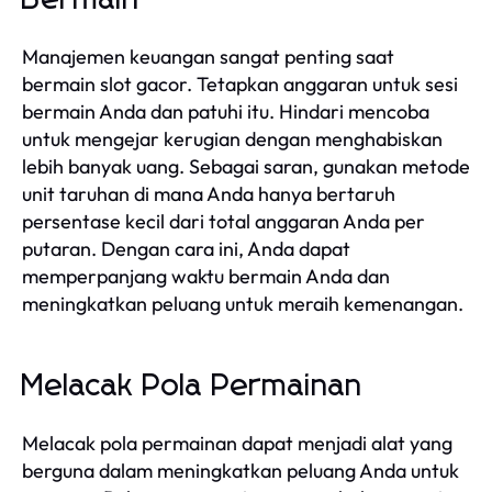
Bermain
Manajemen keuangan sangat penting saat
bermain slot gacor. Tetapkan anggaran untuk sesi
bermain Anda dan patuhi itu. Hindari mencoba
untuk mengejar kerugian dengan menghabiskan
lebih banyak uang. Sebagai saran, gunakan metode
unit taruhan di mana Anda hanya bertaruh
persentase kecil dari total anggaran Anda per
putaran. Dengan cara ini, Anda dapat
memperpanjang waktu bermain Anda dan
meningkatkan peluang untuk meraih kemenangan.
Melacak Pola Permainan
Melacak pola permainan dapat menjadi alat yang
berguna dalam meningkatkan peluang Anda untuk