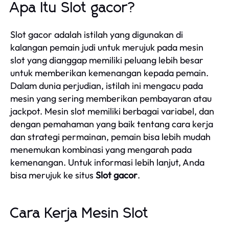
Apa Itu Slot gacor?
Slot gacor adalah istilah yang digunakan di
kalangan pemain judi untuk merujuk pada mesin
slot yang dianggap memiliki peluang lebih besar
untuk memberikan kemenangan kepada pemain.
Dalam dunia perjudian, istilah ini mengacu pada
mesin yang sering memberikan pembayaran atau
jackpot. Mesin slot memiliki berbagai variabel, dan
dengan pemahaman yang baik tentang cara kerja
dan strategi permainan, pemain bisa lebih mudah
menemukan kombinasi yang mengarah pada
kemenangan. Untuk informasi lebih lanjut, Anda
bisa merujuk ke situs
Slot gacor
.
Cara Kerja Mesin Slot