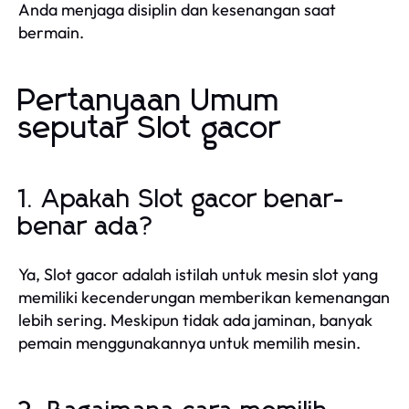
Anda menjaga disiplin dan kesenangan saat
bermain.
Pertanyaan Umum
seputar Slot gacor
1. Apakah Slot gacor benar-
benar ada?
Ya, Slot gacor adalah istilah untuk mesin slot yang
memiliki kecenderungan memberikan kemenangan
lebih sering. Meskipun tidak ada jaminan, banyak
pemain menggunakannya untuk memilih mesin.