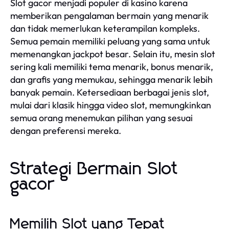
Slot gacor menjadi populer di kasino karena
memberikan pengalaman bermain yang menarik
dan tidak memerlukan keterampilan kompleks.
Semua pemain memiliki peluang yang sama untuk
memenangkan jackpot besar. Selain itu, mesin slot
sering kali memiliki tema menarik, bonus menarik,
dan grafis yang memukau, sehingga menarik lebih
banyak pemain. Ketersediaan berbagai jenis slot,
mulai dari klasik hingga video slot, memungkinkan
semua orang menemukan pilihan yang sesuai
dengan preferensi mereka.
Strategi Bermain Slot
gacor
Memilih Slot yang Tepat