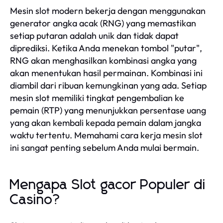
Mesin slot modern bekerja dengan menggunakan
generator angka acak (RNG) yang memastikan
setiap putaran adalah unik dan tidak dapat
diprediksi. Ketika Anda menekan tombol "putar",
RNG akan menghasilkan kombinasi angka yang
akan menentukan hasil permainan. Kombinasi ini
diambil dari ribuan kemungkinan yang ada. Setiap
mesin slot memiliki tingkat pengembalian ke
pemain (RTP) yang menunjukkan persentase uang
yang akan kembali kepada pemain dalam jangka
waktu tertentu. Memahami cara kerja mesin slot
ini sangat penting sebelum Anda mulai bermain.
Mengapa Slot gacor Populer di
Casino?