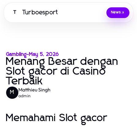
Turboesport
T
News
Gambling
-
May 5, 2026
Menang Besar dengan
Slot gacor di Casino
Terbaik
Matthieu Singh
M
admin
Memahami Slot gacor