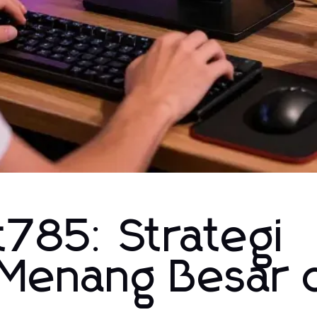
t785: Strategi
 Menang Besar 