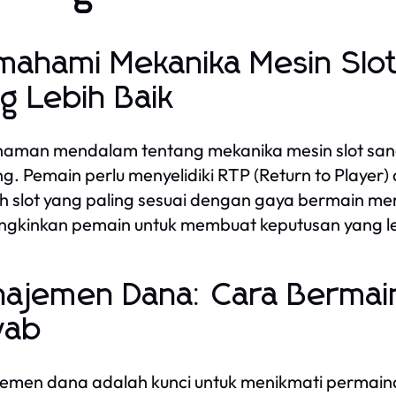
ahami Mekanika Mesin Slo
g Lebih Baik
aman mendalam tentang mekanika mesin slot sang
. Pemain perlu menyelidiki RTP (Return to Player) 
h slot yang paling sesuai dengan gaya bermain mer
kinkan pemain untuk membuat keputusan yang leb
ajemen Dana: Cara Berma
wab
men dana adalah kunci untuk menikmati permaina