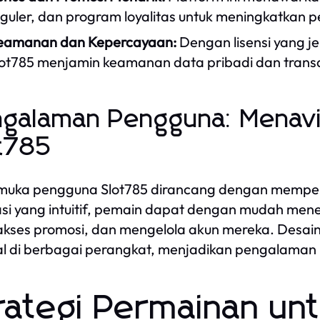
eguler, dan program loyalitas untuk meningkatkan
eamanan dan Kepercayaan:
Dengan lisensi yang j
lot785 menjamin keamanan data pribadi dan trans
galaman Pengguna: Menavi
t785
muka pengguna Slot785 dirancang dengan memp
si yang intuitif, pemain dapat dengan mudah me
ses promosi, dan mengelola akun mereka. Desain
l di berbagai perangkat, menjadikan pengalaman
rategi Permainan un