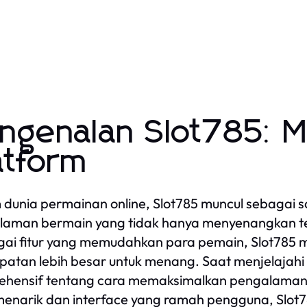
ngenalan Slot785: 
atform
dunia permainan online, Slot785 muncul sebagai s
laman bermain yang tidak hanya menyenangkan t
gai fitur yang memudahkan para pemain, Slot78
atan lebih besar untuk menang. Saat menjelajahi 
ehensif tentang cara memaksimalkan pengalaman
enarik dan interface yang ramah pengguna, Slot7