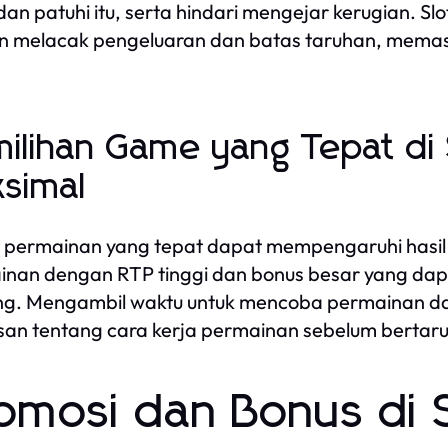
an patuhi itu, serta hindari mengejar kerugian. 
n melacak pengeluaran dan batas taruhan, memas
ilihan Game yang Tepat di 
simal
n permainan yang tepat dapat mempengaruhi hasil 
inan dengan RTP tinggi dan bonus besar yang dap
g. Mengambil waktu untuk mencoba permainan d
n tentang cara kerja permainan sebelum bertaru
omosi dan Bonus di 