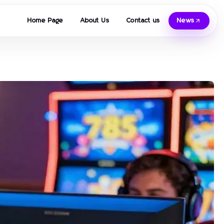
Home Page
About Us
Contact us
News