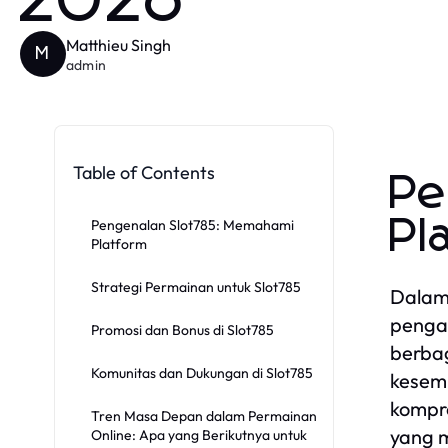
2026
Matthieu Singh
M
admin
Table of Contents
Pe
Pl
Pengenalan Slot785: Memahami
Platform
Strategi Permainan untuk Slot785
Dalam 
penga
Promosi dan Bonus di Slot785
berba
Komunitas dan Dukungan di Slot785
kesemp
kompr
Tren Masa Depan dalam Permainan
yang m
Online: Apa yang Berikutnya untuk