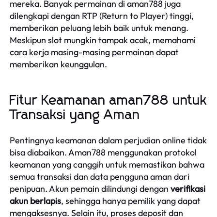
mereka. Banyak permainan di aman788 juga
dilengkapi dengan RTP (Return to Player) tinggi,
memberikan peluang lebih baik untuk menang.
Meskipun slot mungkin tampak acak, memahami
cara kerja masing-masing permainan dapat
memberikan keunggulan.
Fitur Keamanan aman788 untuk
Transaksi yang Aman
Pentingnya keamanan dalam perjudian online tidak
bisa diabaikan. Aman788 menggunakan protokol
keamanan yang canggih untuk memastikan bahwa
semua transaksi dan data pengguna aman dari
penipuan. Akun pemain dilindungi dengan
verifikasi
akun berlapis
, sehingga hanya pemilik yang dapat
mengaksesnya. Selain itu, proses deposit dan