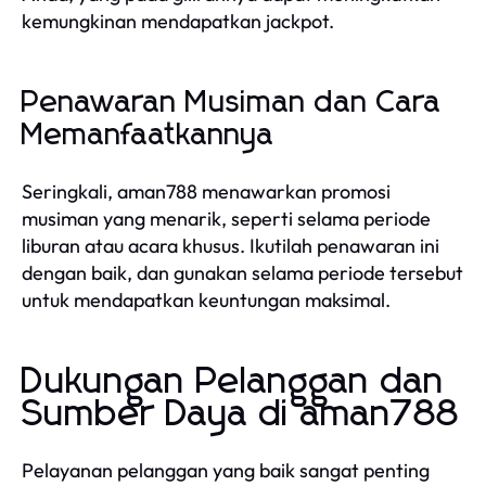
kemungkinan mendapatkan jackpot.
Penawaran Musiman dan Cara
Memanfaatkannya
Seringkali, aman788 menawarkan promosi
musiman yang menarik, seperti selama periode
liburan atau acara khusus. Ikutilah penawaran ini
dengan baik, dan gunakan selama periode tersebut
untuk mendapatkan keuntungan maksimal.
Dukungan Pelanggan dan
Sumber Daya di aman788
Pelayanan pelanggan yang baik sangat penting