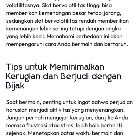
volatilitasnya. Slot bervolatilitas tinggi bisa
memberikan kemenangan besar tetapi jarang,
sedangkan slot bervolatilitas rendah memberikan
kemenangan lebih sering tetapi dengan angka
yang lebih kecil. Memahami perbedaan ini akan
mempengaruhi cara Anda bermain dan bertaruh.
Tips untuk Meminimalkan
Kerugian dan Berjudi dengan
Bijak
Saat bermain, penting untuk ingat bahwa perjudian
haruslah menjadi aktivitas yang menyenangkan.
Jangan pernah mengejar kerugian, dan jika Anda
merasa frustrasi atau stres, lebih baik berhenti
sejenak. Menetapkan batas waktu bermain dan