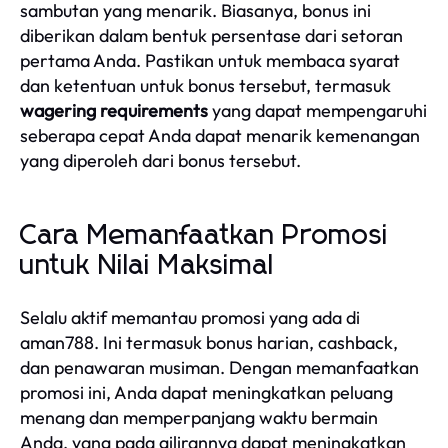
sambutan yang menarik. Biasanya, bonus ini
diberikan dalam bentuk persentase dari setoran
pertama Anda. Pastikan untuk membaca syarat
dan ketentuan untuk bonus tersebut, termasuk
wagering requirements
yang dapat mempengaruhi
seberapa cepat Anda dapat menarik kemenangan
yang diperoleh dari bonus tersebut.
Cara Memanfaatkan Promosi
untuk Nilai Maksimal
Selalu aktif memantau promosi yang ada di
aman788. Ini termasuk bonus harian, cashback,
dan penawaran musiman. Dengan memanfaatkan
promosi ini, Anda dapat meningkatkan peluang
menang dan memperpanjang waktu bermain
Anda, yang pada gilirannya dapat meningkatkan