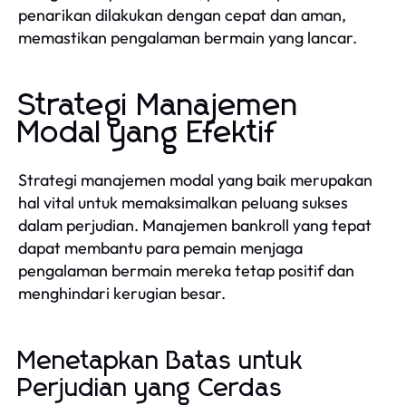
penarikan dilakukan dengan cepat dan aman,
memastikan pengalaman bermain yang lancar.
Strategi Manajemen
Modal yang Efektif
Strategi manajemen modal yang baik merupakan
hal vital untuk memaksimalkan peluang sukses
dalam perjudian. Manajemen bankroll yang tepat
dapat membantu para pemain menjaga
pengalaman bermain mereka tetap positif dan
menghindari kerugian besar.
Menetapkan Batas untuk
Perjudian yang Cerdas