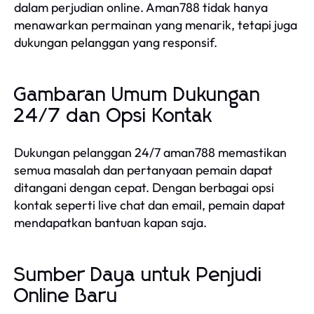
dalam perjudian online. Aman788 tidak hanya
menawarkan permainan yang menarik, tetapi juga
dukungan pelanggan yang responsif.
Gambaran Umum Dukungan
24/7 dan Opsi Kontak
Dukungan pelanggan 24/7 aman788 memastikan
semua masalah dan pertanyaan pemain dapat
ditangani dengan cepat. Dengan berbagai opsi
kontak seperti live chat dan email, pemain dapat
mendapatkan bantuan kapan saja.
Sumber Daya untuk Penjudi
Online Baru