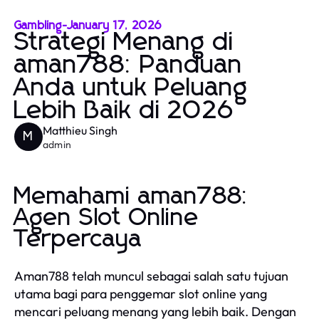
Gambling
-
January 17, 2026
Strategi Menang di
aman788: Panduan
Anda untuk Peluang
Lebih Baik di 2026
Matthieu Singh
M
admin
Memahami aman788:
Agen Slot Online
Terpercaya
Aman788 telah muncul sebagai salah satu tujuan
utama bagi para penggemar slot online yang
mencari peluang menang yang lebih baik. Dengan