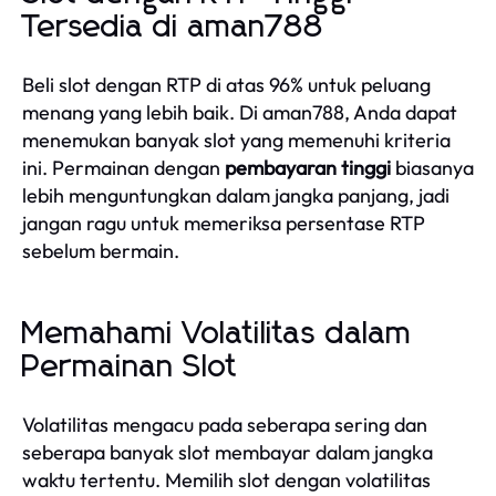
Tersedia di aman788
Beli slot dengan RTP di atas 96% untuk peluang
menang yang lebih baik. Di aman788, Anda dapat
menemukan banyak slot yang memenuhi kriteria
ini. Permainan dengan
pembayaran tinggi
biasanya
lebih menguntungkan dalam jangka panjang, jadi
jangan ragu untuk memeriksa persentase RTP
sebelum bermain.
Memahami Volatilitas dalam
Permainan Slot
Volatilitas mengacu pada seberapa sering dan
seberapa banyak slot membayar dalam jangka
waktu tertentu. Memilih slot dengan volatilitas