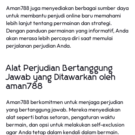
Aman788 juga menyediakan berbagai sumber daya
untuk membantu penjudi online baru memahami
lebih lanjut tentang permainan dan strategi.
Dengan panduan permainan yang informatif, Anda
akan merasa lebih percaya diri saat memulai
perjalanan perjudian Anda.
Alat Perjudian Bertanggung
Jawab yang Ditawarkan oleh
aman788
Aman788 berkomitmen untuk menjaga perjudian
yang bertanggung jawab. Mereka menyediakan
alat seperti batas setoran, pengaturan waktu
bermain, dan opsi untuk melakukan self-exclusion
agar Anda tetap dalam kendali dalam bermain.