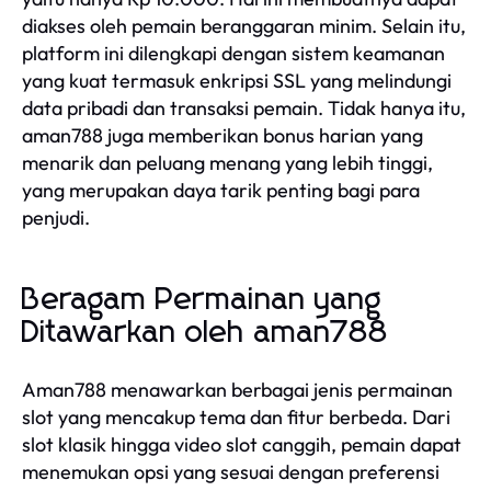
diakses oleh pemain beranggaran minim. Selain itu,
platform ini dilengkapi dengan sistem keamanan
yang kuat termasuk enkripsi SSL yang melindungi
data pribadi dan transaksi pemain. Tidak hanya itu,
aman788 juga memberikan bonus harian yang
menarik dan peluang menang yang lebih tinggi,
yang merupakan daya tarik penting bagi para
penjudi.
Beragam Permainan yang
Ditawarkan oleh aman788
Aman788 menawarkan berbagai jenis permainan
slot yang mencakup tema dan fitur berbeda. Dari
slot klasik hingga video slot canggih, pemain dapat
menemukan opsi yang sesuai dengan preferensi