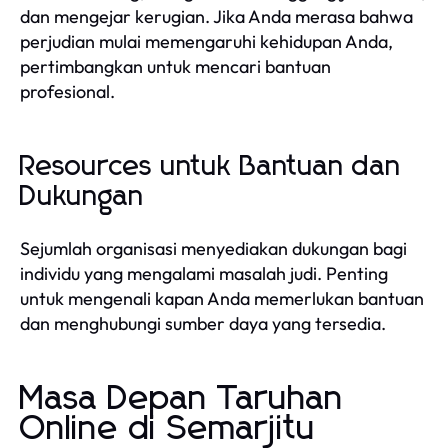
dan mengejar kerugian. Jika Anda merasa bahwa
perjudian mulai memengaruhi kehidupan Anda,
pertimbangkan untuk mencari bantuan
profesional.
Resources untuk Bantuan dan
Dukungan
Sejumlah organisasi menyediakan dukungan bagi
individu yang mengalami masalah judi. Penting
untuk mengenali kapan Anda memerlukan bantuan
dan menghubungi sumber daya yang tersedia.
Masa Depan Taruhan
Online di Semarjitu