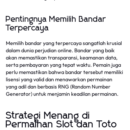
Pentingnya Memilih Bandar
Terpercaya
Memilih bandar yang terpercaya sangatlah krusial
dalam dunia perjudian online. Bandar yang baik
akan memastikan transparansi, keamanan data,
serta pembayaran yang tepat waktu. Pemain juga
perlu memastikan bahwa bandar tersebut memiliki
lisensi yang valid dan menawarkan permainan
yang adil dan berbasis RNG (Random Number
Generator) untuk menjamin keadilan permainan.
Strategi Menang di
Permainan Slot dan Toto