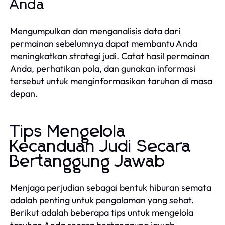
Anda
Mengumpulkan dan menganalisis data dari
permainan sebelumnya dapat membantu Anda
meningkatkan strategi judi. Catat hasil permainan
Anda, perhatikan pola, dan gunakan informasi
tersebut untuk menginformasikan taruhan di masa
depan.
Tips Mengelola
Kecanduan Judi Secara
Bertanggung Jawab
Menjaga perjudian sebagai bentuk hiburan semata
adalah penting untuk pengalaman yang sehat.
Berikut adalah beberapa tips untuk mengelola